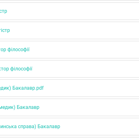
істр
гістр
тор філософії
ктор філософії
едик) Бакалавр.pdf
амедик) Бакалавр
ринська справа) Бакалавр