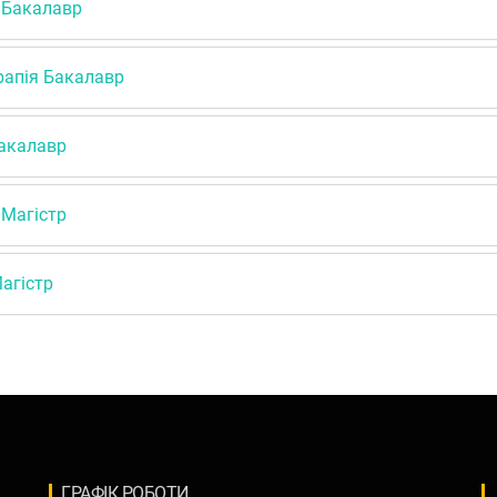
я Бакалавр
ерапія Бакалавр
Бакалавр
 Магістр
Магістр
ГРАФІК РОБОТИ