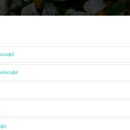
лософії
ілософії
фії