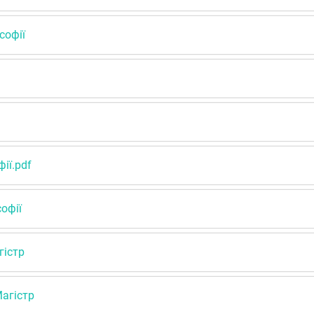
софії
ії.pdf
офії
гістр
агістр