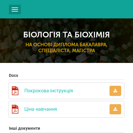
Toggle
navigation
БІОЛОГІЯ ТА БІОХІМІЯ
НА ОСНОВІ ДИПЛОМА БАКАЛАВРА,
СПЕЦІАЛІСТА, МАГІСТРА
Docs
Покрокова інструкція
Ціна навчання
Інші документи