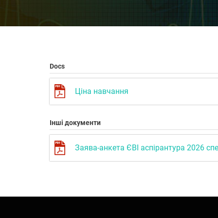
Docs
Ціна навчання
Інші документи
Заява-анкета ЄВІ аспірантура 2026 спе